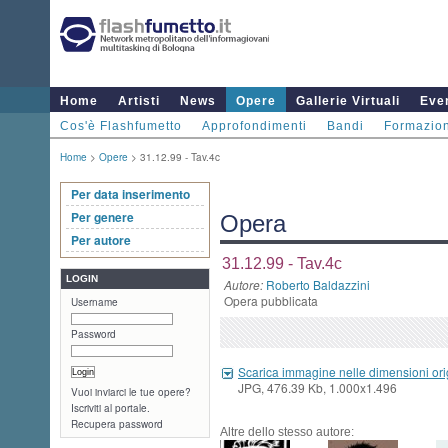
Home
Artisti
News
Opere
Gallerie Virtuali
Even
Cos'è Flashfumetto
Approfondimenti
Bandi
Formazio
Home
>
Opere
> 31.12.99 - Tav.4c
Per data inserimento
Per genere
Opera
Per autore
31.12.99 - Tav.4c
LOGIN
Autore:
Roberto Baldazzini
Opera pubblicata
Username
Password
Scarica immagine nelle dimensioni ori
JPG, 476.39 Kb, 1.000x1.496
Vuoi inviarci le tue opere?
Iscriviti al portale.
Recupera password
Altre dello stesso autore: