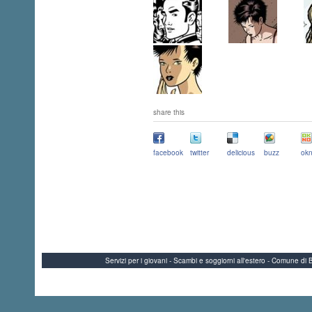
share this
facebook
twitter
delicious
buzz
okn
Servizi per i giovani - Scambi e soggiorni all'estero - Comune 