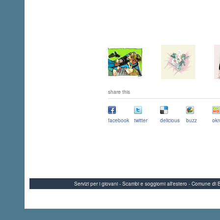
share this
facebook
twitter
delicious
buzz
okn
Servizi per i giovani - Scambi e soggiorni all'estero - Comune 