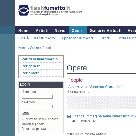
Home
Artisti
News
Opere
Gallerie Virtuali
Even
Cos'è Flashfumetto
Approfondimenti
Bandi
Formazio
Home
>
Opere
> People
Per data inserimento
Per genere
Opera
Per autore
People
LOGIN
Autore:
veci (Veronica Carratello)
Opera inedita
Username
Password
Scarica immagine nelle dimensioni ori
Vuoi inviarci le tue opere?
JPG, bytes, 0x0
Iscriviti al portale.
Recupera password
Altre dello stesso autore: