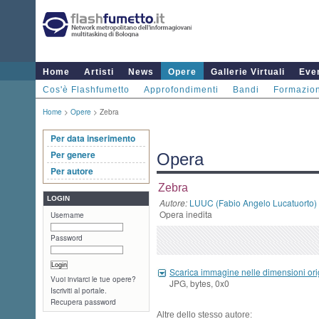
Home
Artisti
News
Opere
Gallerie Virtuali
Even
Cos'è Flashfumetto
Approfondimenti
Bandi
Formazio
Home
>
Opere
> Zebra
Per data inserimento
Per genere
Opera
Per autore
Zebra
LOGIN
Autore:
LUUC (Fabio Angelo Lucatuorto)
Opera inedita
Username
Password
Scarica immagine nelle dimensioni ori
Vuoi inviarci le tue opere?
JPG, bytes, 0x0
Iscriviti al portale.
Recupera password
Altre dello stesso autore: