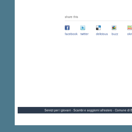
share this
facebook
twitter
delicious
buzz
okn
Servizi per i giovani - Scambi e soggiorni all'estero - Comune 