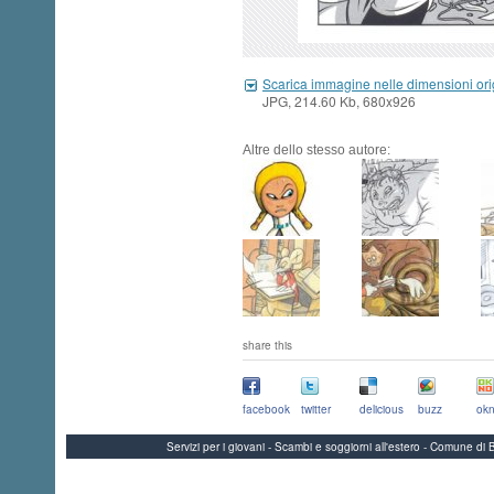
Scarica immagine nelle dimensioni ori
JPG, 214.60 Kb, 680x926
Altre dello stesso autore:
share this
facebook
twitter
delicious
buzz
okn
Servizi per i giovani - Scambi e soggiorni all'estero - Comune 