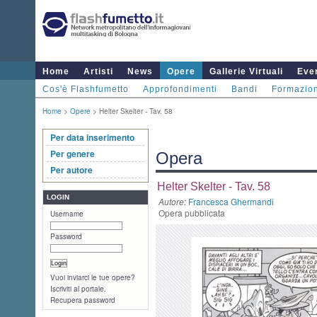
Home
Artisti
News
Opere
Gallerie Virtuali
Even
Cos'è Flashfumetto
Approfondimenti
Bandi
Formazio
Home
>
Opere
> Helter Skelter - Tav. 58
Per data inserimento
Per genere
Opera
Per autore
Helter Skelter - Tav. 58
LOGIN
Autore:
Francesca Ghermandi
Opera pubblicata
Username
Password
Vuoi inviarci le tue opere?
Iscriviti al portale.
Recupera password