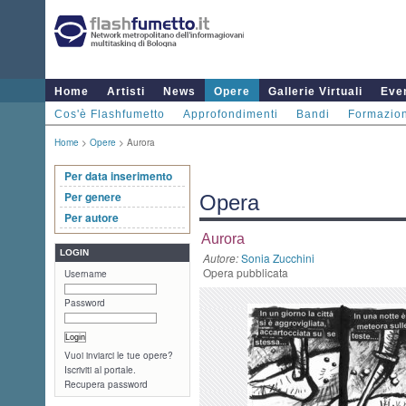
Home
Artisti
News
Opere
Gallerie Virtuali
Even
Cos'è Flashfumetto
Approfondimenti
Bandi
Formazio
Home
>
Opere
> Aurora
Per data inserimento
Per genere
Opera
Per autore
Aurora
LOGIN
Autore:
Sonia Zucchini
Opera pubblicata
Username
Password
Vuoi inviarci le tue opere?
Iscriviti al portale.
Recupera password