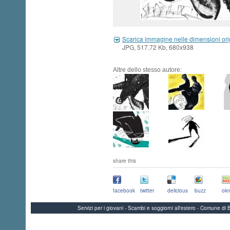
Scarica immagine nelle dimensioni ori
JPG, 517.72 Kb, 680x938
Altre dello stesso autore:
share this
facebook
twitter
delicious
buzz
okn
Servizi per i giovani - Scambi e soggiorni all'estero - Comune 