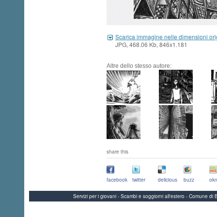
Scarica immagine nelle dimensioni ori
JPG, 468.06 Kb, 846x1.181
Altre dello stesso autore:
share this
facebook
twitter
delicious
buzz
okn
Servizi per i giovani - Scambi e soggiorni all'estero - Comune 