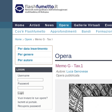
Home
Artisti
News
Opere
Gallerie Virtuali
Even
Cos'è Flashfumetto
Approfondimenti
Bandi
Formazio
Home
>
Opere
> Memo G - Tav.1
Per data inserimento
Per genere
Opera
Per autore
Memo G - Tav.1
LOGIN
Autore:
Luca Genovese
Opera pubblicata
Username
Password
Vuoi inviarci le tue opere?
Iscriviti al portale.
Recupera password