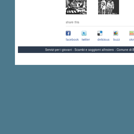
share this
facebook
twitter
delicious
buzz
okn
Servizi per i giovani - Scambi e soggiorni all'estero - Comune 