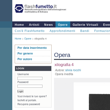
Home
Artisti
News
Opere
Gallerie Virtuali
Even
Cos'è Flashfumetto
Approfondimenti
Bandi
Formazio
Home
>
Opere
> xilografia 4
Per data inserimento
Per genere
Opera
Per autore
xilografia 4
LOGIN
Autore:
silvia rocchi
Opera inedita
Username
Password
Vuoi inviarci le tue opere?
Iscriviti al portale.
Recupera password