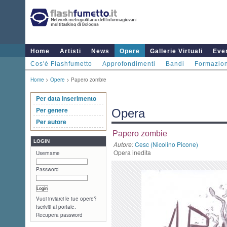
Home
Artisti
News
Opere
Gallerie Virtuali
Even
Cos'è Flashfumetto
Approfondimenti
Bandi
Formazio
Home
>
Opere
> Papero zombie
Per data inserimento
Per genere
Opera
Per autore
Papero zombie
LOGIN
Autore:
Cesc (Nicolino Picone)
Opera inedita
Username
Password
Vuoi inviarci le tue opere?
Iscriviti al portale.
Recupera password