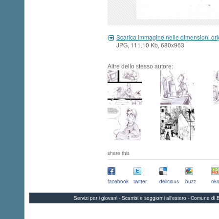
Scarica immagine nelle dimensioni ori
JPG, 111.10 Kb, 680x963
Altre dello stesso autore:
share this
facebook
twitter
delicious
buzz
okn
Servizi per i giovani - Scambi e soggiorni all'estero - Comune 