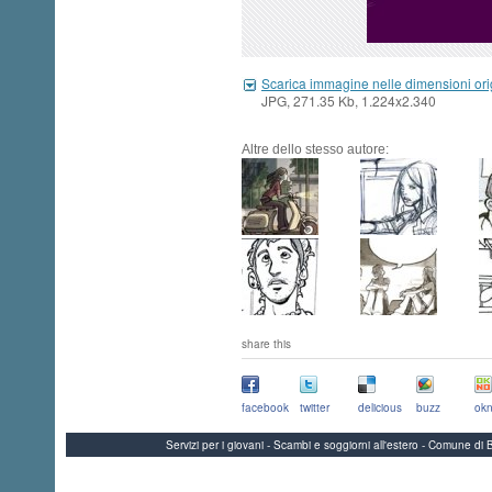
Scarica immagine nelle dimensioni ori
JPG, 271.35 Kb, 1.224x2.340
Altre dello stesso autore:
share this
facebook
twitter
delicious
buzz
okn
Servizi per i giovani - Scambi e soggiorni all'estero - Comune 