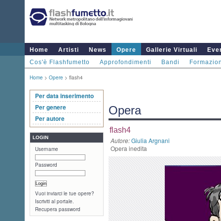
Home
Artisti
News
Opere
Gallerie Virtuali
Even
Cos'è Flashfumetto
Approfondimenti
Bandi
Formazio
Home
>
Opere
> flash4
Per data inserimento
Per genere
Opera
Per autore
flash4
LOGIN
Autore:
Giulia Argnani
Opera inedita
Username
Password
Vuoi inviarci le tue opere?
Iscriviti al portale.
Recupera password