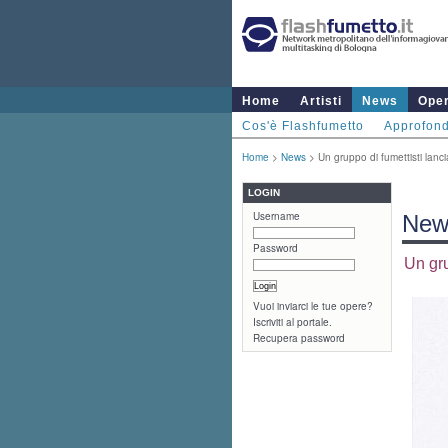
Home
Artisti
News
Ope
Cos'è Flashfumetto
Approfond
Home
>
News
> Un gruppo di fumettisti lanc
LOGIN
Username
New
Password
Un gru
Vuoi inviarci le tue opere?
Iscriviti al portale.
Recupera password