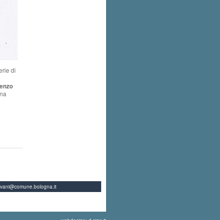
rie di
enzo
una
ovani@comune.bologna.it