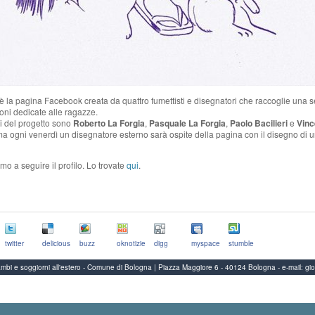
è la pagina Facebook creata da quattro fumettisti e disegnatori che raccoglie una se
zioni dedicate alle ragazze.
ri del progetto sono
Roberto La Forgia
,
Pasquale La Forgia
,
Paolo Bacilieri
e
Vinc
ma ogni venerdì un disegnatore esterno sarà ospite della pagina con il disegno di 
amo a seguire il profilo. Lo trovate
qui
.
twitter
delicious
buzz
oknotizie
digg
myspace
stumble
Scambi e soggiorni all'estero - Comune di Bologna | Piazza Maggiore 6 - 40124 Bologna
-
e-mail:
gi