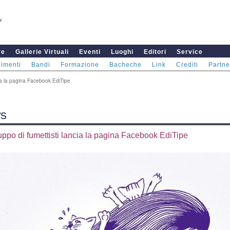
re
Gallerie Virtuali
Eventi
Luoghi
Editori
Service
imenti
Bandi
Formazione
Bacheche
Link
Crediti
Partne
ia la pagina Facebook EdiTipe
s
ppo di fumettisti lancia la pagina Facebook EdiTipe