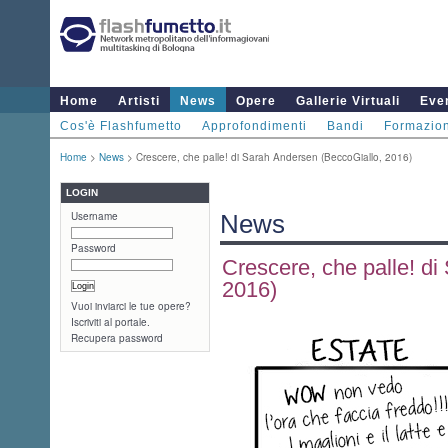
Home
Artisti
News
Opere
Gallerie Virtuali
Even
Cos'è Flashfumetto
Approfondimenti
Bandi
Formazio
Home
>
News
> Crescere, che palle! di Sarah Andersen (BeccoGiallo, 2016)
LOGIN
Username
News
Password
Crescere, che palle! d
2016)
Vuoi inviarci le tue opere?
Iscriviti al portale.
Recupera password