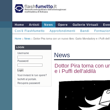
Home
Artisti
News
Opere
Gallerie Virtuali
Even
Cos'è Flashfumetto
Approfondimenti
Bandi
Formazio
Home
>
News
> Dottor Pira torna con un nuovo libro: Gatto Mondadory e i Puffi dell'
LOGIN
Username
News
Password
Dottor Pira torna con 
e i Puffi dell'aldilà
Vuoi inviarci le tue opere?
Iscriviti al portale.
Recupera password