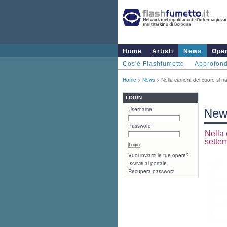
Home
Artisti
News
Ope
Cos'è Flashfumetto
Approfond
Home
>
News
> Nella camera del cuore si nas
LOGIN
Username
New
Password
Nella 
sette
Vuoi inviarci le tue opere?
Iscriviti al portale.
Recupera password