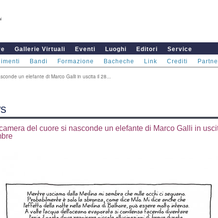
re
Gallerie Virtuali
Eventi
Luoghi
Editori
Service
imenti
Bandi
Formazione
Bacheche
Link
Crediti
Partne
conde un elefante di Marco Galli in uscita il 28...
s
camera del cuore si nasconde un elefante di Marco Galli in uscit
mbre