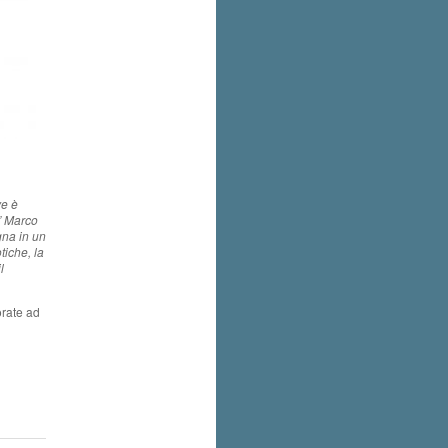
ve è
d” Marco
gna in un
tiche, la
l
orate ad