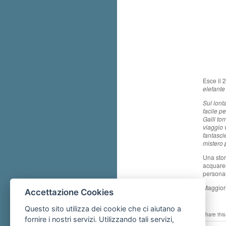
Esce il 
elefant
Sul lont
facile p
Galli to
viaggio 
fantasci
mistero 
Una stor
acquarel
personal
Maggiori
Accettazione Cookies
Questo sito utilizza dei cookie che ci aiutano a
share this
fornire i nostri servizi. Utilizzando tali servizi,