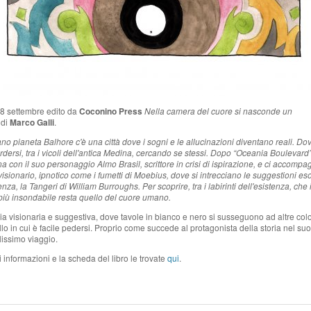
28 settembre edito da
Coconino Press
Nella camera del cuore si nasconde un
e
di
Marco Galli
.
ano pianeta Balhore c'è una città dove i sogni e le allucinazioni diventano reali. Do
erdersi, tra i vicoli dell'antica Medina, cercando se stessi. Dopo “Oceania Boulevar
rna con il suo personaggio Almo Brasil, scrittore in crisi di ispirazione, e ci accompa
visionario, ipnotico come i fumetti di Moebius, dove si intrecciano le suggestioni eso
enza, la Tangeri di William Burroughs.
Per scoprire, tra i labirinti dell'esistenza, che i
più insondabile resta quello del cuore umano.
ia visionaria e suggestiva, dove tavole in bianco e nero si susseguono ad altre col
lo in cui è facile pedersi. Proprio come succede al protagonista della storia nel suo
issimo viaggio.
 informazioni e la scheda del libro le trovate
qui
.