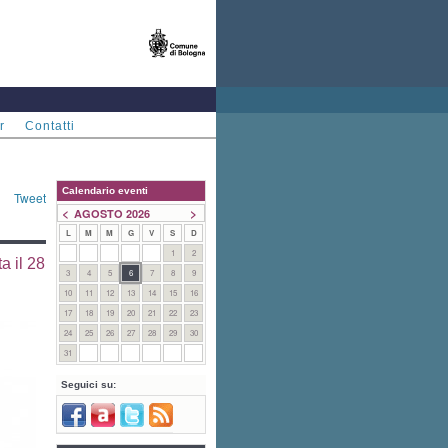
r
Contatti
Calendario eventi
Tweet
<
>
AGOSTO 2026
L
M
M
G
V
S
D
1
2
a il 28
3
4
5
6
7
8
9
10
11
12
13
14
15
16
17
18
19
20
21
22
23
24
25
26
27
28
29
30
31
Seguici su: