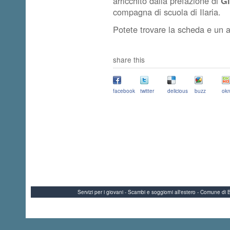
arricchito dalla prefazione di
Gi
compagna di scuola di Ilaria.
Potete trovare la scheda e un 
share this
facebook
twitter
delicious
buzz
okn
Servizi per i giovani - Scambi e soggiorni all'estero - Comune 