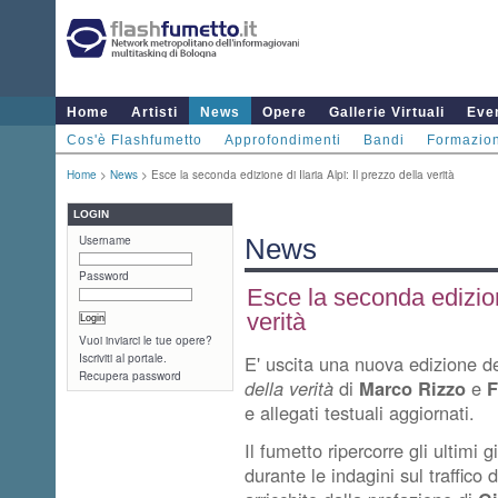
Home
Artisti
News
Opere
Gallerie Virtuali
Even
Cos'è Flashfumetto
Approfondimenti
Bandi
Formazio
Home
>
News
> Esce la seconda edizione di Ilaria Alpi: Il prezzo della verità
LOGIN
Username
News
Password
Esce la seconda edizione
verità
Vuoi inviarci le tue opere?
Iscriviti al portale.
E' uscita una nuova edizione d
Recupera password
della verità
di
Marco Rizzo
e
F
e allegati testuali aggiornati.
Il fumetto ripercorre gli ultimi g
durante le indagini sul traffico d