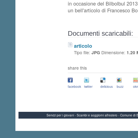
in occasione del Bilbolbul 2013
un bell'articolo di Francesco Boi
Documenti scaricabili:
articolo
Tipo file:
Dimensione:
JPG
1.20 
share this
facebook
twitter
delicious
buzz
okn
Servizi per i giovani - Scambi e soggiorni all'estero - Comune 