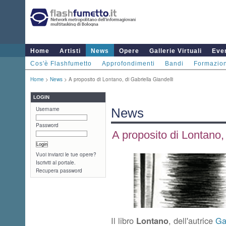
Home
Artisti
News
Opere
Gallerie Virtuali
Even
Cos'è Flashfumetto
Approfondimenti
Bandi
Formazio
Home
>
News
> A proposito di Lontano, di Gabriella Giandelli
LOGIN
Username
News
Password
A proposito di Lontano, 
Vuoi inviarci le tue opere?
Iscriviti al portale.
Recupera password
Il libro
Lontano
, dell'autrice
Ga