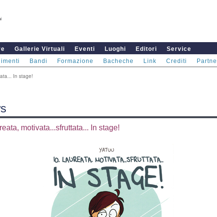
re
Gallerie Virtuali
Eventi
Luoghi
Editori
Service
imenti
Bandi
Formazione
Bacheche
Link
Crediti
Partne
ata... In stage!
s
reata, motivata...sfruttata... In stage!