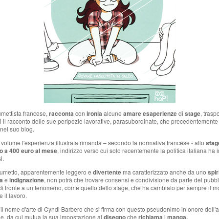
fumettista francese,
racconta
con
ironia
alcune
amare esaperienze
di
stage
, tras
ti il racconto delle sue peripezie lavorative, parasubordinate, che precedentement
 nel suo blog.
 il volume l'esperienza illustrata rimanda – secondo la normativa francese - allo
stag
to a 400 euro al mese
, indirizzo verso cui solo recentemente la politica italiana ha i
i.
fumetto, apparentemente leggero e
divertente
ma caratterizzato anche da uno
spir
a
e
indignazione
, non potrà che trovare consensi e condivisione da parte del pubbl
 di fronte a un fenomeno, come quello dello stage, che ha cambiato per sempre il m
 il lavoro.
 il nome d'arte di Cyndi Barbero che si firma con questo pseudonimo in onore dell'
, da cui mutua la sua impostazione al
disegno
che
richiama
i
manga.