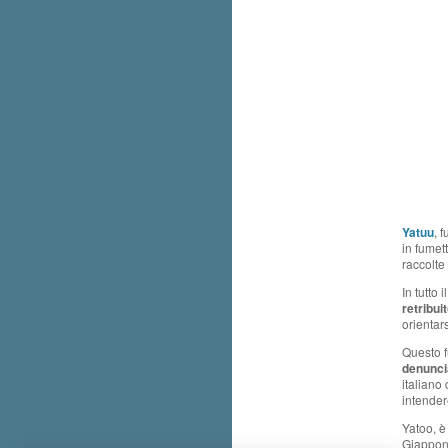
Yatuu
, 
in fumet
raccolte
In tutto
retribui
orientars
Questo 
denunci
italiano
intendere
Yatoo, è
Giappone