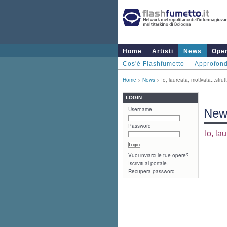
Home
Artisti
News
Ope
Cos'è Flashfumetto
Approfond
Home
>
News
> Io, laureata, motivata...sfrutt
LOGIN
Username
New
Password
Io, lau
Vuoi inviarci le tue opere?
Iscriviti al portale.
Recupera password