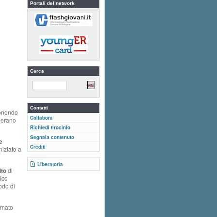
Portali del network
Cerca
Contatti
ponendo
Collabora
e erano
Richiedi tirocinio
Segnala contenuto
e
Crediti
niziato a
Liberatoria
ito
di
ico
odo di
amato