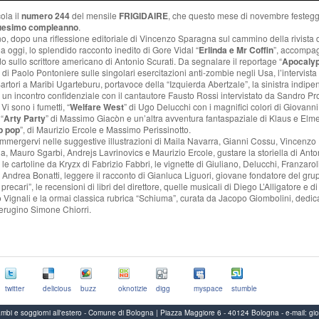
ola il
numero 244
del mensile
FRIGIDAIRE
, che questo mese di novembre festeggi
uesimo compleanno
.
rno, dopo una riflessione editoriale di Vincenzo Sparagna sul cammino della rivista 
 a oggi, lo splendido racconto inedito di Gore Vidal “
Erlinda e Mr Coffin
”, accompa
do sullo scrittore americano di Antonio Scurati. Da segnalare il reportage “
Apocaly
” di Paolo Pontoniere sulle singolari esercitazioni anti-zombie negli Usa, l’intervista 
artori a Maribi Ugarteburu, portavoce della “Izquierda Abertzale”, la sinistra indipe
 un incontro confidenziale con il cantautore Fausto Rossi intervistato da Sandro Pr
Vi sono i fumetti, “
Welfare West
” di Ugo Delucchi con i magnifici colori di Giovann
“
Arty Party
” di Massimo Giacòn e un’altra avventura fantaspaziale di Klaus e Elmer
p pop
”, di Maurizio Ercole e Massimo Perissinotto.
immergervi nelle suggestive illustrazioni di Maila Navarra, Gianni Cossu, Vincenzo
, Mauro Sgarbi, Andrejs Lavrinovics e Maurizio Ercole, gustare la storiella di Anto
 le cartoline da Kryzx di Fabrizio Fabbri, le vignette di Giuliano, Delucchi, Franzarol
Andrea Bonatti, leggere il racconto di Gianluca Liguori, giovane fondatore del gru
i precari”, le recensioni di libri del direttore, quelle musicali di Diego L’Alligatore e di
 Vignali e la ormai classica rubrica “Schiuma”, curata da Jacopo Giombolini, dedica
perugino Simone Chiorri.
twitter
delicious
buzz
oknotizie
digg
myspace
stumble
Scambi e soggiorni all'estero - Comune di Bologna | Piazza Maggiore 6 - 40124 Bologna
-
e-mail:
gi