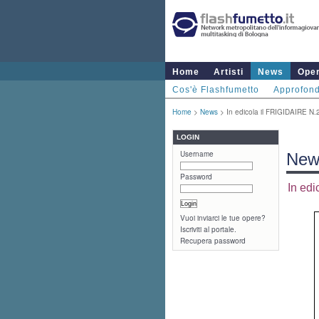
Home
Artisti
News
Ope
Cos'è Flashfumetto
Approfond
Home
>
News
> In edicola il FRIGIDAIRE N.
LOGIN
Username
New
Password
In ed
Vuoi inviarci le tue opere?
Iscriviti al portale.
Recupera password