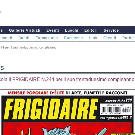
re
Gallerie Virtuali
Eventi
Luoghi
Editori
Service
imenti
Bandi
Formazione
Bacheche
Link
Crediti
Partne
244 per il suo trentaduesimo compleanno
s
icola il FRIGIDAIRE N.244 per il suo trentaduesimo compleanno