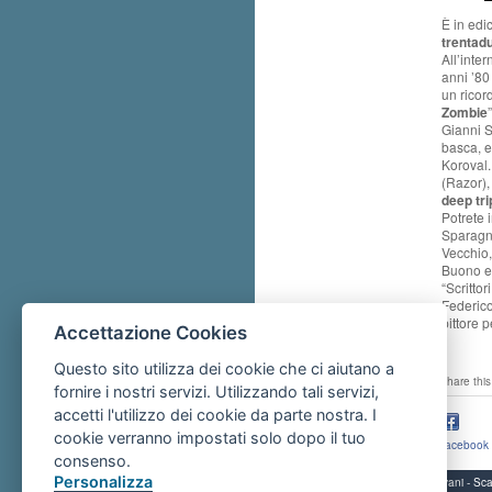
È in edic
trentad
All’inte
anni ’80
un ricor
Zombie
Gianni S
basca, e
Koroval. 
(Razor), 
deep tri
Potrete 
Sparagna
Vecchio,
Buono e 
“Scrittor
Federico
pittore 
Accettazione Cookies
Questo sito utilizza dei cookie che ci aiutano a
share this
fornire i nostri servizi. Utilizzando tali servizi,
accetti l'utilizzo dei cookie da parte nostra. I
cookie verranno impostati solo dopo il tuo
facebook
consenso.
Personalizza
Servizi per i giovani - 