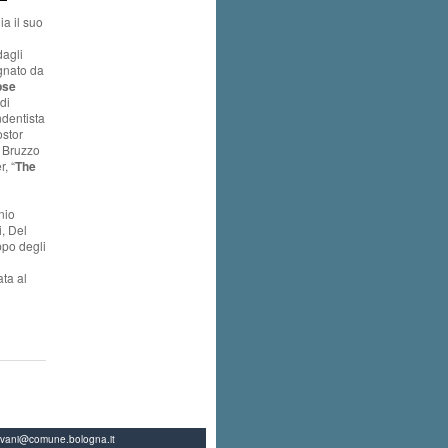
a il suo
dagli
gnato da
pse
di
ndentista
ostor
i Bruzzo
, “
The
nio
i, Del
ppo degli
ta al
ovani@comune.bologna.it