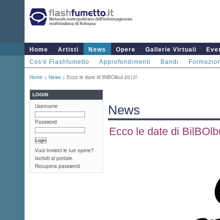
Home
Artisti
News
Opere
Gallerie Virtuali
Even
Cos'è Flashfumetto
Approfondimenti
Bandi
Formazio
Home
>
News
> Ecco le date di BilBOlbul 2012!
LOGIN
Username
News
Password
Ecco le date di BilBOlb
Vuoi inviarci le tue opere?
Iscriviti al portale.
Recupera password