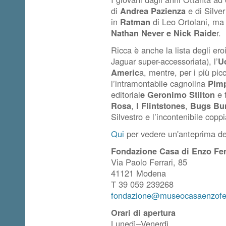
di
Andrea Pazienza
e di Silver
in
Ratman
di
Leo Ortolani, m
Nathan Never e Nick Raide
r
.
Ricca è anche la lista degli
ero
Jaguar super-accessoriata),
l’
U
Americ
a
, mentre, per i più picc
l’intramontabile cagnolina
Pim
editorial
e
Geronimo Stilton
e 
Rosa
,
I
Flintstones
,
Bugs Bu
Silvestro
e l’incontenibile coppi
Qui
per vedere un'anteprima de
Fondazione Casa di Enzo Fer
Via Paolo Ferrari, 85
41121 Modena
T 39 059 239268
fondazione@museocasaenzoferr
Orari di apertura
Lunedì–Venerdì