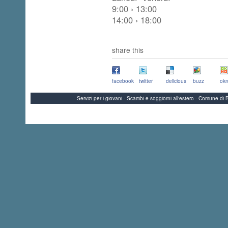
9:00 › 13:00
14:00 › 18:00
share this
facebook
twitter
delicious
buzz
okn
Servizi per i giovani - Scambi e soggiorni all'estero - Comune 