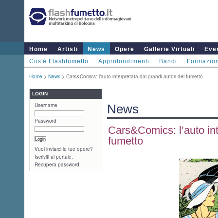
Home
Artisti
News
Opere
Gallerie Virtuali
Even
Cos'è Flashfumetto
Approfondimenti
Bandi
Formazio
Home
>
News
> Cars&Comics: l’auto interpretata dai grandi autori del fumetto
LOGIN
Username
News
Password
Cars&Comics: l’auto int
fumetto
Vuoi inviarci le tue opere?
Iscriviti al portale.
Recupera password