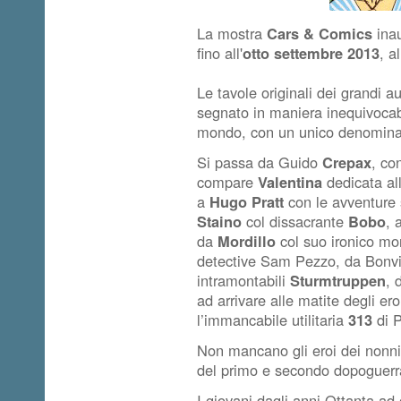
La mostra
Cars & Comics
ina
fino all'
otto settembre 2013
, a
Le tavole originali dei grandi a
segnato in maniera inequivocabil
mondo, con un unico denomin
Si passa da
Guido
Crepax
, co
compare
Valentina
dedicata al
a
Hugo Pratt
con le avventure 
Staino
col dissacrante
Bobo
,
da
Mordillo
col suo ironico m
detective
Sam Pezzo
, da
Bonv
intramontabili
Sturmtruppen
,
ad arrivare alle matite degli er
l’immancabile utilitaria
313
di P
Non mancano
gli eroi dei nonn
del primo e secondo dopoguer
I giovani dagli anni Ottanta ad 