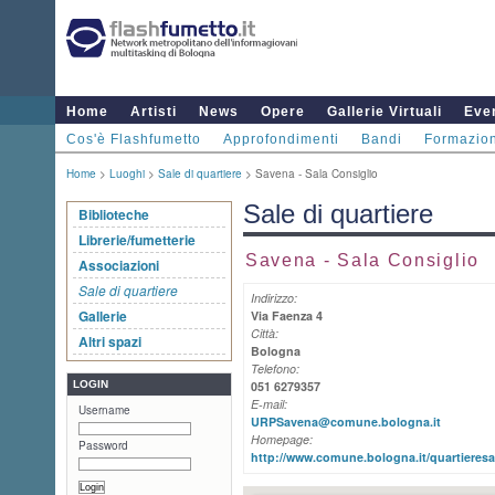
Home
Artisti
News
Opere
Gallerie Virtuali
Even
Cos'è Flashfumetto
Approfondimenti
Bandi
Formazio
Home
>
Luoghi
>
Sale di quartiere
> Savena - Sala Consiglio
Sale di quartiere
Biblioteche
Librerie/fumetterie
Savena - Sala Consiglio
Associazioni
Sale di quartiere
Indirizzo:
Gallerie
Via Faenza 4
Città:
Altri spazi
Bologna
Telefono:
LOGIN
051 6279357
E-mail:
Username
URPSavena@comune.bologna.it
Homepage:
Password
http://www.comune.bologna.it/quartieresav