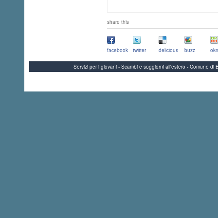
share this
facebook
twitter
delicious
buzz
okn
Servizi per i giovani - Scambi e soggiorni all'estero - Comune 