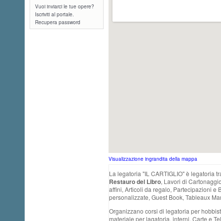
Vuoi inviarci le tue opere?
Iscriviti al portale.
Recupera password
Visualizzazione ingrandita della mappa
La legatoria "IL CARTIGLIO" è legatoria tra
Restauro del Libro
, Lavori di Cartonaggi
affini, Articoli da regalo, Partecipazioni 
personalizzate, Guest Book, Tableaux Mar
Organizzano corsi di legatoria per hobbist
materiale per lagatoria, interni, Carte e Te