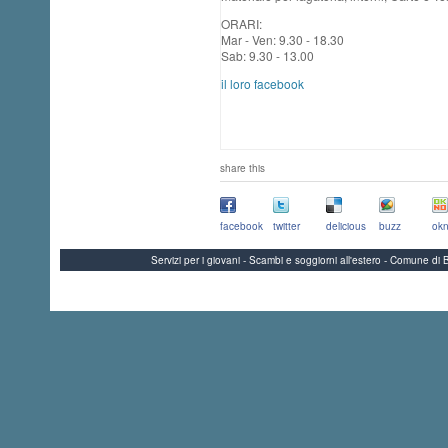
ORARI:
Mar - Ven: 9.30 - 18.30
Sab: 9.30 - 13.00
il loro facebook
share this
facebook
twitter
delicious
buzz
okn
Servizi per i giovani - Scambi e soggiorni all'estero - Comune 