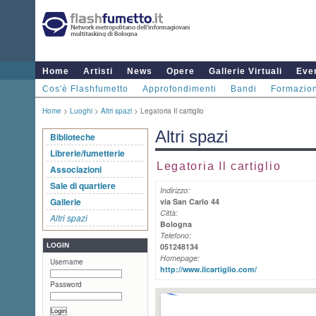
Home
Artisti
News
Opere
Gallerie Virtuali
Even
Cos'è Flashfumetto
Approfondimenti
Bandi
Formazio
Home
>
Luoghi
>
Altri spazi
> Legatoria Il cartiglio
Altri spazi
Biblioteche
Librerie/fumetterie
Legatoria Il cartiglio
Associazioni
Sale di quartiere
Indirizzo:
Gallerie
via San Carlo 44
Città:
Altri spazi
Bologna
Telefono:
LOGIN
051248134
Homepage:
Username
http://www.ilcartiglio.com/
Password